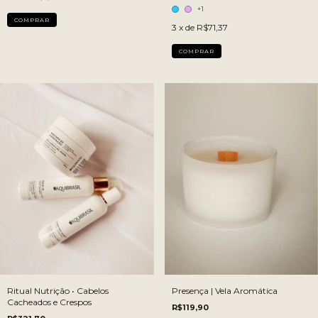
+1
3
x de
R$71,37
COMPRAR
Ritual Nutrição • Cabelos
Presença | Vela Aromática
Cacheados e Crespos
R$119,90