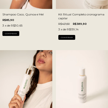
Shampoo Coco, Quinoa e Mel
Kit Ritual Completo cronograma
capilar
R$85,90
R$421,60
R$389,90
3
x de
R$30,65
3
x de
R$139,14
COMPRAR