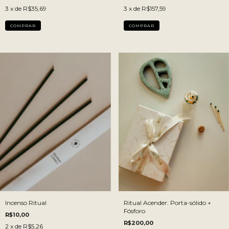
3
x de
R$35,69
3
x de
R$157,59
COMPRAR
Incenso Ritual
Ritual Acender: Porta-sólido +
Fósforo
R$10,00
R$200,00
2
x de
R$5,26