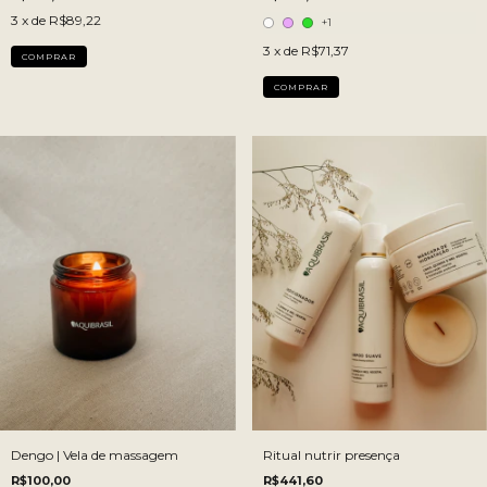
3
x de
R$89,22
+1
3
x de
R$71,37
COMPRAR
COMPRAR
Dengo | Vela de massagem
Ritual nutrir presença
R$100,00
R$441,60