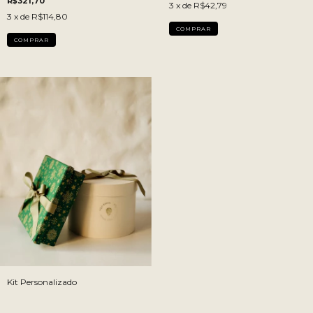
R$321,70
3
x de
R$42,79
3
x de
R$114,80
COMPRAR
Kit Personalizado