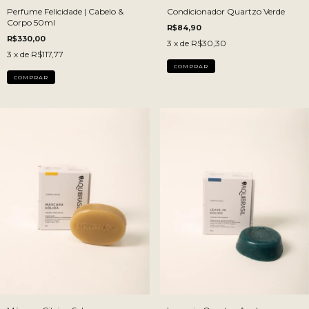
Perfume Felicidade | Cabelo &
Condicionador Quartzo Verde
Corpo 50ml
R$84,90
R$330,00
3
x de
R$30,30
3
x de
R$117,77
COMPRAR