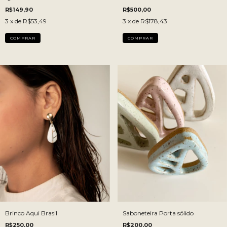
R$149,90
R$500,00
3
x de
R$53,49
3
x de
R$178,43
COMPRAR
Brinco Aqui Brasil
Saboneteira Porta sólido
R$250,00
R$200,00