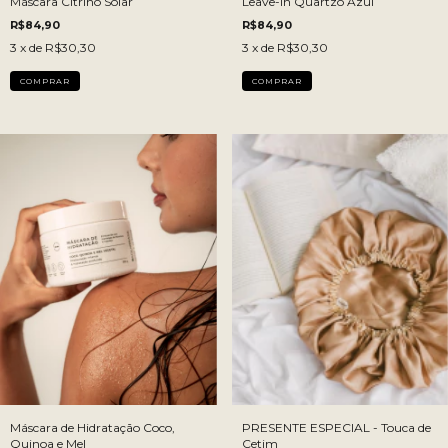
Máscara Citrino Solar
Leave-in Quartzo Azul
R$84,90
R$84,90
3
x de
R$30,30
3
x de
R$30,30
Máscara de Hidratação Coco,
PRESENTE ESPECIAL - Touca de
Quinoa e Mel
Cetim