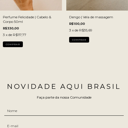
Perfume Felicidade | Cabelo &
Dengo | Vela de massagem
Corpo 50ml
R$100,00
R$330,00
3
x de
R$35,69
3
x de
R$117,77
COMPRAR
COMPRAR
NOVIDADE AQUI BRASIL
Faça parte da nossa Comunidade