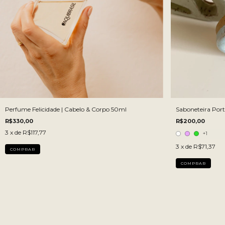
Perfume Felicidade | Cabelo & Corpo 50ml
Saboneteira Port
R$330,00
R$200,00
3
x de
R$117,77
+1
3
x de
R$71,37