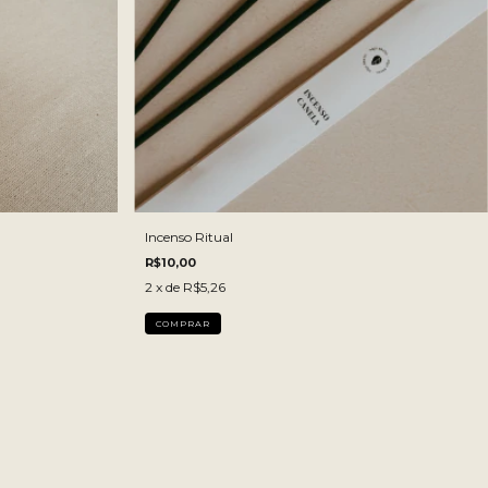
Incenso Ritual
R$10,00
2
x de
R$5,26