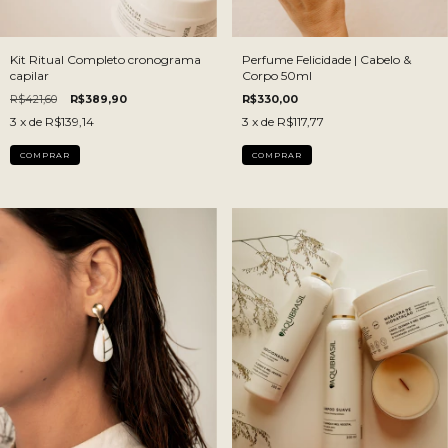
Kit Ritual Completo cronograma
Perfume Felicidade | Cabelo &
capilar
Corpo 50ml
R$421,60
R$389,90
R$330,00
3
x de
R$139,14
3
x de
R$117,77
COMPRAR