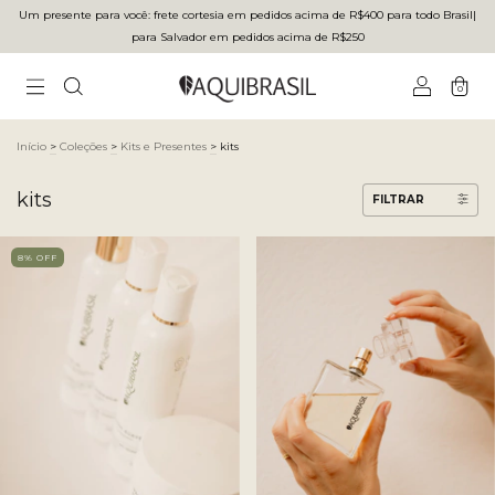
Um presente para você: frete cortesia em pedidos acima de R$400 para todo Brasilㅤ|ㅤ
para Salvador em pedidos acima de R$250
0
Início
>
Coleções
>
Kits e Presentes
>
kits
kits
FILTRAR
8
% OFF