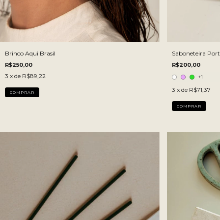
Brinco Aqui Brasil
Saboneteira Port
R$250,00
R$200,00
3
x de
R$89,22
+1
3
x de
R$71,37