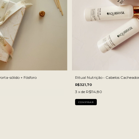
100 G
orta-sólido + Fósforo
Ritual Nutrição • Cabelos Cacheados
R$321,70
3
x de
R$114,80