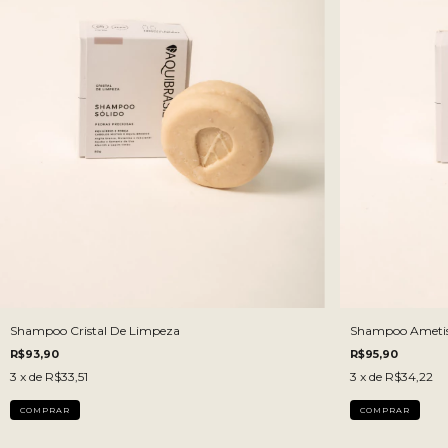
LITRO:
200 ML
200 ML
1 LITRO
Shampoo Cristal De Limpeza
Shampoo Ametis
R$93,90
R$95,90
3
x de
R$33,51
3
x de
R$34,22