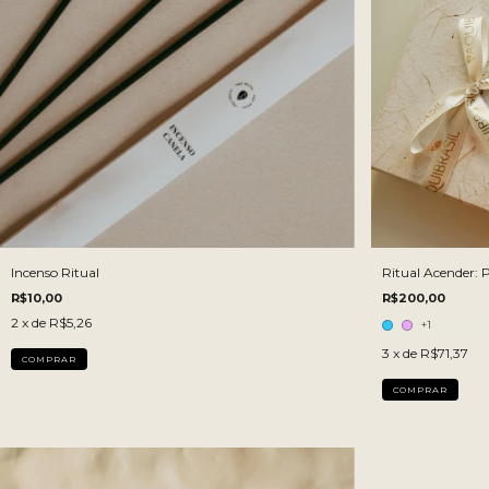
Incenso Ritual
Ritual Acender: P
R$10,00
R$200,00
2
x de
R$5,26
+1
3
x de
R$71,37