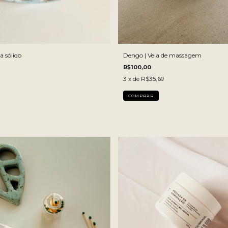
a sólido
Dengo | Vela de massagem
R$100,00
3
x de
R$35,69
TAMANHO:
100 G