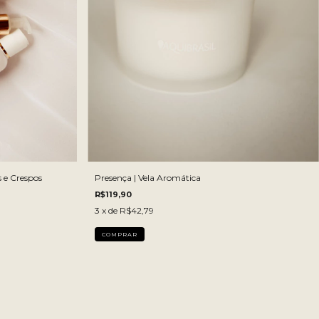
 e Crespos
Presença | Vela Aromática
R$119,90
3
x de
R$42,79