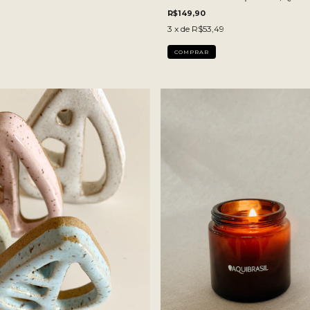
R$149,90
3
x de
R$53,49
LITRO:
200 ML
200 ML
1 LITRO