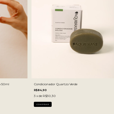
LITRO:
200 ML
200 ML
1 LITRO
o 50ml
Condicionador Quartzo Verde
R$84,90
3
x de
R$30,30