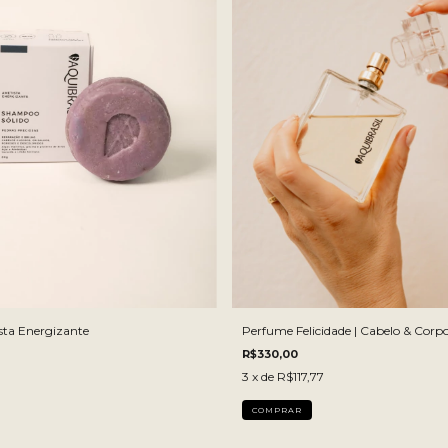
LITRO:
200 ML
200 ML
1 LITRO
ta Energizante
Perfume Felicidade | Cabelo & Corp
R$330,00
3
x de
R$117,77