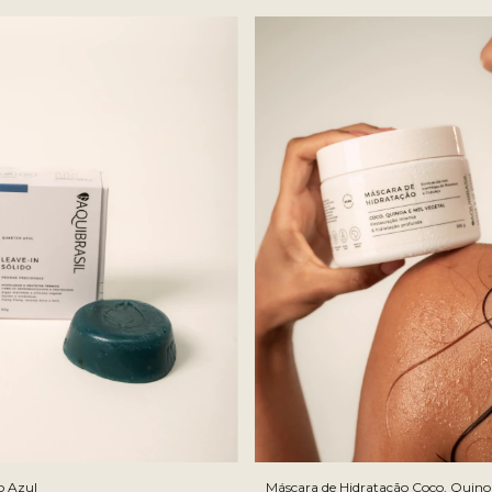
TAMANHO:
50 ML
50 ML
o Azul
Máscara de Hidratação Coco, Quino