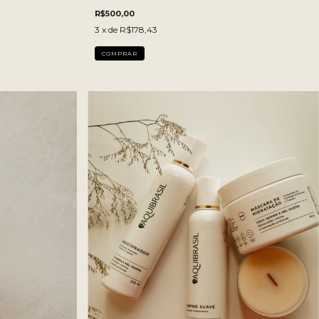
R$500,00
3
x de
R$178,43