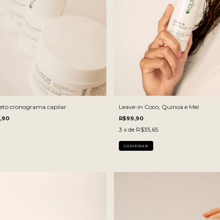
eto cronograma capilar
Leave-in Coco, Quinoa e Mel
,90
R$99,90
3
x de
R$35,65