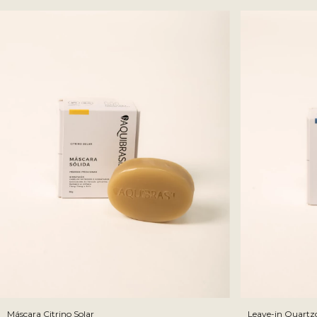
Máscara Citrino Solar
Leave-in Quartz