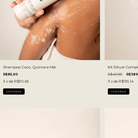
Shampoo Coco, Quinoa e Mel
Kit Ritual Compl
R$85,90
R$421,60
R$389
3
x de
R$30,65
3
x de
R$139,14