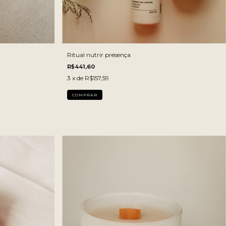
Ritual nutrir presença
R$441,60
3
x de
R$157,59